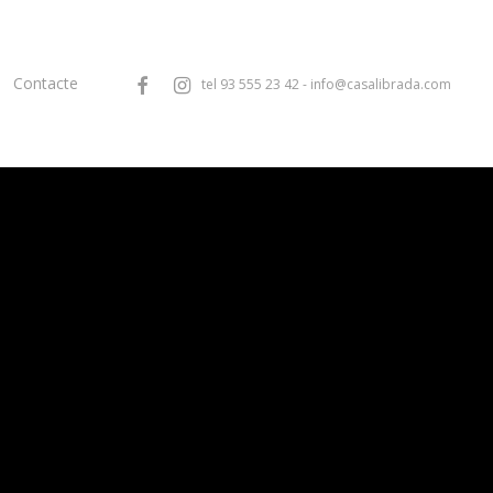
facebook
instagram
Contacte
tel
93 555 23 42
-
info@casalibrada.com