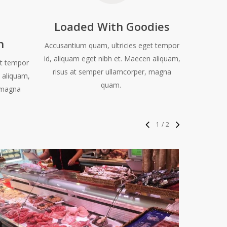
Loaded With Goodies
n
Accusantium quam, ultricies eget tempor
id, aliquam eget nibh et. Maecen aliquam,
et tempor
risus at semper ullamcorper, magna
 aliquam,
quam.
, magna
1
/
2