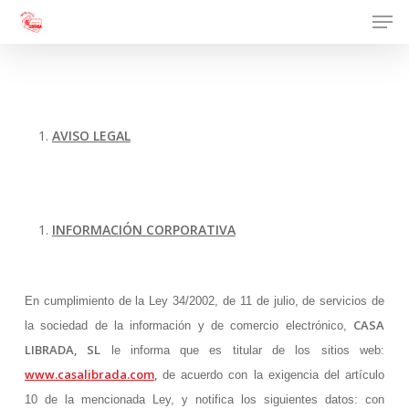
Men
Skip
to
Close
main
Menu
content
AVISO LEGAL
AVISO LEGAL
INFORMACIÓN CORPORATIVA
En cumplimiento de la Ley 34/2002, de 11 de julio, de servicios de
CASA
la sociedad de la información y de comercio electrónico,
LIBRADA, SL
le informa que es titular de los sitios web:
www.casalibrada.com
,
de acuerdo con la exigencia del artículo
10 de la mencionada Ley, y notifica los siguientes datos: con