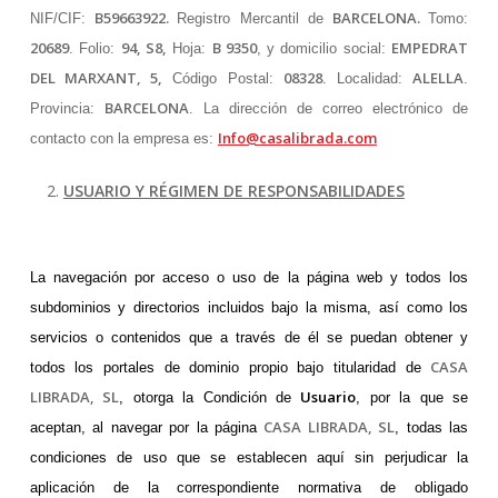
B59663922.
BARCELONA.
NIF/CIF:
Registro Mercantil de
Tomo:
20689
94, S8,
B 9350
EMPEDRAT
. Folio:
Hoja:
, y domicilio social:
DEL MARXANT, 5,
08328
ALELLA
Código Postal:
. Localidad:
.
BARCELONA
Provincia:
. La dirección de correo electrónico de
Info@casalibrada.com
contacto con la empresa es:
USUARIO Y RÉGIMEN DE RESPONSABILIDADES
La navegación por acceso o uso de la página web y todos los
subdominios y directorios incluidos bajo la misma, así como los
servicios o contenidos que a través de él se puedan obtener y
CASA
todos los portales de dominio propio bajo titularidad de
LIBRADA, SL
Usuario
, otorga la Condición de
, por la que se
CASA LIBRADA, SL
aceptan, al navegar por la página
, todas las
condiciones de uso que se establecen aquí sin perjudicar la
aplicación de la correspondiente normativa de obligado