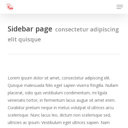
Men
Skip
to
Close
main
Menu
content
Sidebar page
consectetur adipiscing
elit quisque
Lorem ipsum dolor sit amet, consectetur adipiscing elit.
Quisque malesuada felis eget sapien viverra fringilla. Nullam
placerat, odio quis vestibulum condimentum, mi ligula
venenatis tortor, in fermentum lacus augue sit amet enim.
Curabitur pretium neque in metus volutpat id ultrices arcu
scelerisque. Nunc lacus leo, dictum non scelerisque sed,
ultricies ac ipsum. Vestibulum eget ultrices sapien. Nam